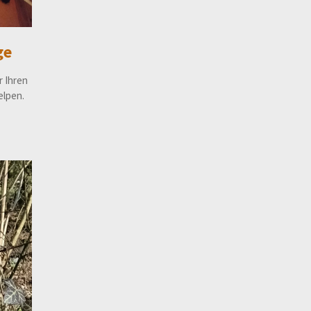
ge
r Ihren
elpen.