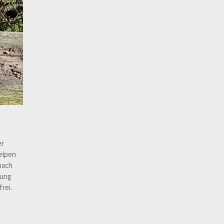
er
elpen
nach
hung
rei.